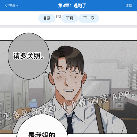
第8章：逃跑了
女神漫画
详情
1/3
目录
下页
下一章