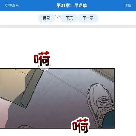
第31章：早退单
女神漫画
详情
1/4
目录
下页
下一章