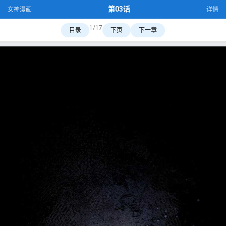
第03话
女神漫画
详情
1/17
目录
下页
下一章