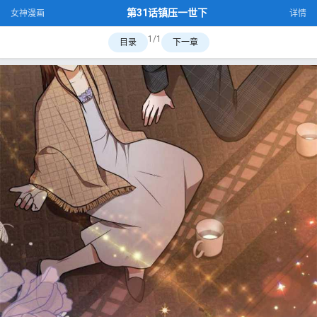
第31话镇压一世下
女神漫画
详情
1/1
目录
下一章