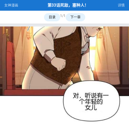
第33话死敌，塞种人！
女神漫画
详情
1/1
目录
下一章